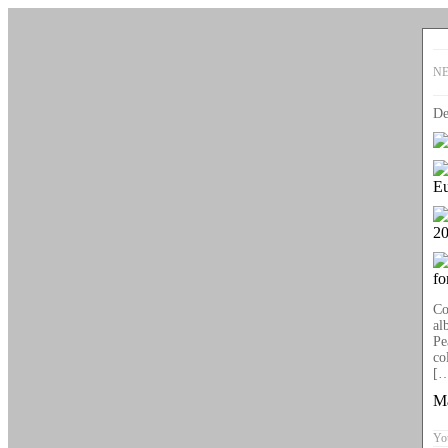
N
De
Eu
2
fo
Co
al
Pe
co
[
Ma
You