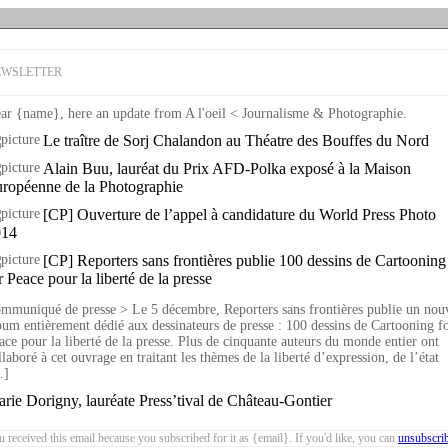
EWSLETTER
ar {name}, here an update from A l'oeil < Journalisme & Photographie.
Le traître de Sorj Chalandon au Théatre des Bouffes du Nord
Alain Buu, lauréat du Prix AFD-Polka exposé à la Maison
ropéenne de la Photographie
[CP] Ouverture de l’appel à candidature du World Press Photo
014
[CP] Reporters sans frontières publie 100 dessins de Cartooning
r Peace pour la liberté de la presse
mmuniqué de presse > Le 5 décembre, Reporters sans frontières publie un nou
bum entièrement dédié aux dessinateurs de presse : 100 dessins de Cartooning f
ace pour la liberté de la presse. Plus de cinquante auteurs du monde entier ont
llaboré à cet ouvrage en traitant les thèmes de la liberté d’expression, de l’état
…]
rie Dorigny, lauréate Press’tival de Château-Gontier
 received this email because you subscribed for it as {email}. If you'd like, you can
unsubscri