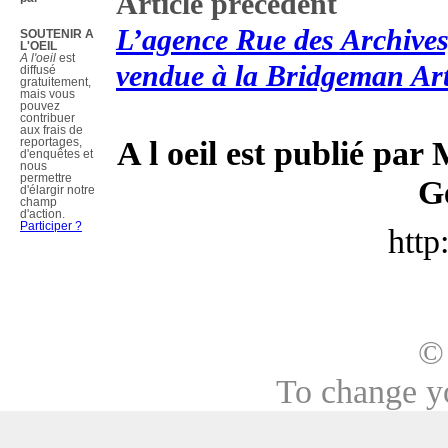
Article précédent
L’agence Rue des Archives
SOUTENIR A
L'OEIL
A l'oeil
est
vendue à la Bridgeman Art
diffusé
gratuitement,
mais vous
pouvez
contribuer
aux frais de
A l oeil est publié par
reportages,
d'enquêtes et
nous
permettre
G
d'élargir notre
champ
d'action.
Participer ?
http
©
To change y