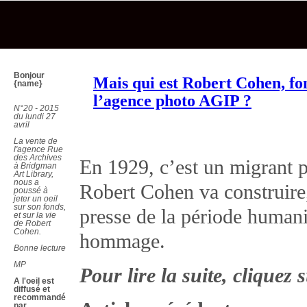
Bonjour
Mais qui est Robert Cohen, fo
{name}
l’agence photo AGIP ?
N°20 - 2015
du lundi 27
avril
La vente de
l'agence Rue
des Archives
En 1929, c’est un migrant pa
à Bridgman
Art Library,
nous a
Robert Cohen va construire
poussé à
jeter un oeil
sur son fonds,
presse de la période humani
et sur la vie
de Robert
Cohen.
hommage.
Bonne lecture
MP
Pour lire la suite, cliquez s
A l'oeil est
diffusé et
recommandé
par