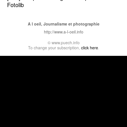
Fotolib
A l oeil, Journalisme et photographie
http://www.a-l-oeil.info
© www.puech.info
To change your subscription,
click here
.