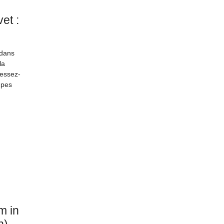
et :
 dans
la
cessez-
upes
m in