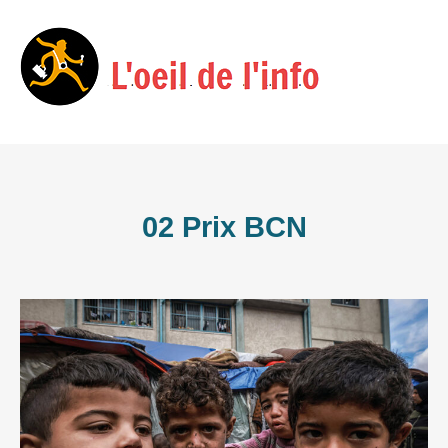
Skip
Menu
to
content
02 Prix BCN