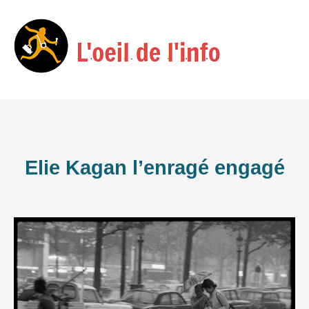
Skip
Menu
to
content
Elie Kagan l’enragé engagé