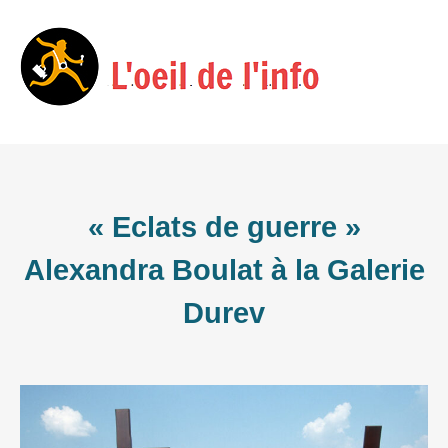
Skip
Menu
to
content
« Eclats de guerre »
Alexandra Boulat à la Galerie
Durev