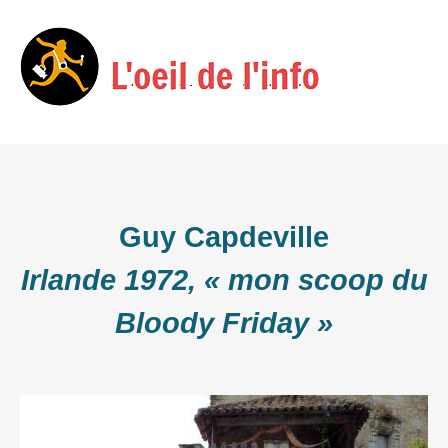
Skip
Menu
to
content
Guy Capdeville
Irlande 1972, « mon scoop du
Bloody Friday »