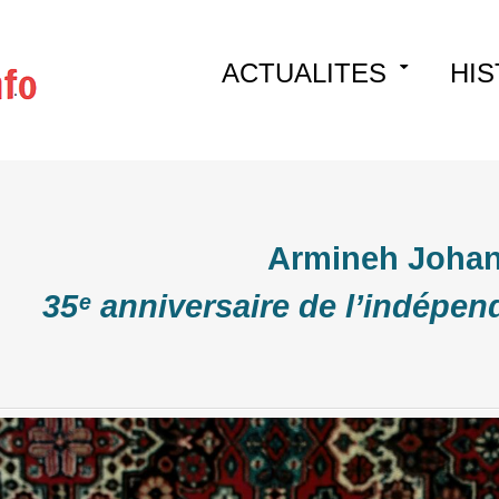
Skip
ACTUALITES
HIS
to
content
Armineh Joha
35ᵉ anniversaire de l’indépe