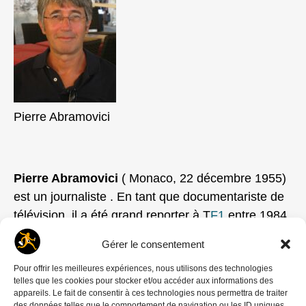
Pierre Abramovici
Pierre Abramovici
( Monaco, 22 décembre 1955)
est un journaliste . En tant que documentariste de
télévision, il a été grand reporter à T
F1
entre 1984
et 1993.
Gérer le consentement
Journaliste d’investigation, il a travaillé sur
Pour offrir les meilleures expériences, nous utilisons des technologies
telles que les cookies pour stocker et/ou accéder aux informations des
l’espionnage, le terrorisme, la politique étrangère
appareils. Le fait de consentir à ces technologies nous permettra de traiter
américaine, la corruption internationale, les trafics
des données telles que le comportement de navigation ou les ID uniques