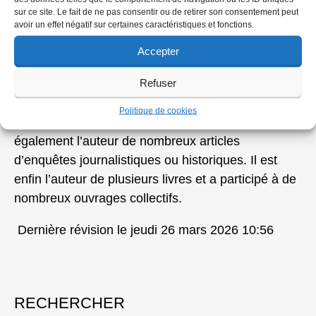
sur ce site. Le fait de ne pas consentir ou de retirer son consentement peut
en tout genre, le nationalisme arabe, le Vatican,
avoir un effet négatif sur certaines caractéristiques et fonctions.
l’économie pendant la Seconde Guerre mondiale
Accepter
l’anticommunisme.
Refuser
Il a réalisé de nombreux documentaires pour
différentes chaînes de télévision
Politique de cookies
notamment TF1,
France 3
, Arte,
Can
a
l+
. Il est
également l’auteur de nombreux articles
d’enquêtes journalistiques ou historiques. Il est
enfin l’auteur de plusieurs livres et a participé à de
nombreux ouvrages collectifs.
Dernière révision le jeudi 26 mars 2026 10:56
RECHERCHER