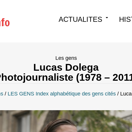
Skip
ACTUALITES
HIS
to
content
Les gens
Lucas Dolega
hotojournaliste (1978 – 201
ns
/
LES GENS Index alphabétique des gens cités
/
Luca