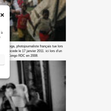
r à
e
s Dolega, photojournaliste français tue lors
 14, decede le 17 janvier 2011. ici lors d’un
 Kivu, Congo RDC en 2008.