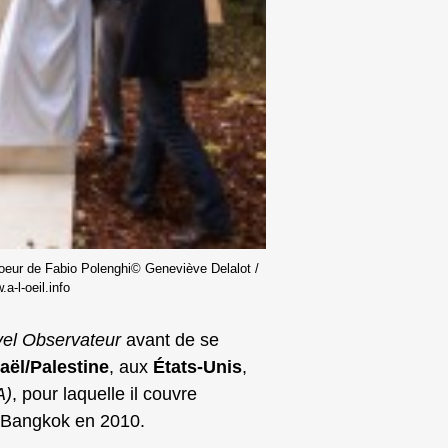
oeur de Fabio Polenghi© Geneviève Delalot /
a-l-oeil.info
el Observateur
avant de se
raël/Palestine
, aux
États‑Unis
,
A)
, pour laquelle il couvre
Bangkok en 2010.