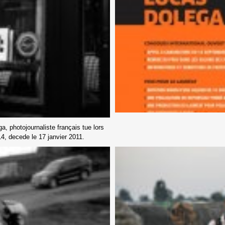
, photojournaliste français tue lors
14, decede le 17 janvier 2011.