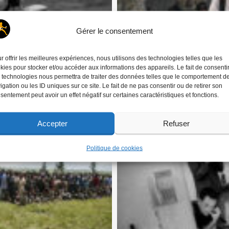
Gérer le consentement
r offrir les meilleures expériences, nous utilisons des technologies telles que les
kies pour stocker et/ou accéder aux informations des appareils. Le fait de consenti
 technologies nous permettra de traiter des données telles que le comportement d
igation ou les ID uniques sur ce site. Le fait de ne pas consentir ou de retirer son
, photojournaliste français tue lors
sentement peut avoir un effet négatif sur certaines caractéristiques et fonctions.
© Corentin Fohlen/ Divergence. Luca
ede le 17 janvier 2011. ici lors d’un
d’un reportage en Tunisie, blesse le
Congo RDC en 2008.
reportage au Nord
Accepter
Refuser
Politique de cookies