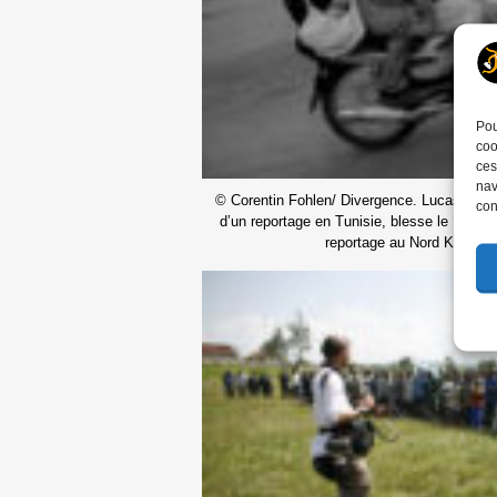
Pou
coo
ces
nav
© Corentin Fohlen/ Divergence. Lucas Dolega
con
d’un reportage en Tunisie, blesse le 14, dec
reportage au Nord Kivu, 