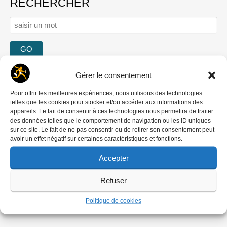
RECHERCHER
Rechercher :
Se connecter
Gérer le consentement
Mot de passe oublié ?
Pour offrir les meilleures expériences, nous utilisons des technologies
Créer un compte
telles que les cookies pour stocker et/ou accéder aux informations des
Comment contribuer
appareils. Le fait de consentir à ces technologies nous permettra de traiter
des données telles que le comportement de navigation ou les ID uniques
Nous écrire
sur ce site. Le fait de ne pas consentir ou de retirer son consentement peut
‘DREDI LETTRE HEBDO
avoir un effet négatif sur certaines caractéristiques et fonctions.
Accepter
Refuser
Politique de cookies
Ils nous soutiennent