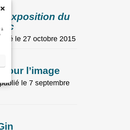
 l’exposition du
nac
r à
e
blié le
27 octobre 2015
 pour l’image
publié le
7 septembre
Gin