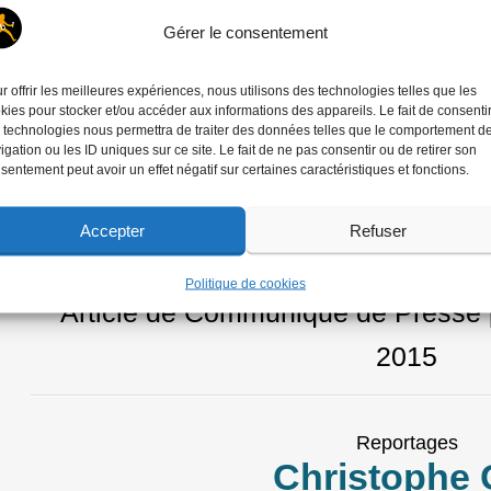
Expositions
Gérer le consentement
Christophe Gin
Colonie,
Prix Carmig
r offrir les meilleures expériences, nous utilisons des technologies telles que les
kies pour stocker et/ou accéder aux informations des appareils. Le fait de consenti
 technologies nous permettra de traiter des données telles que le comportement d
Article de Communique de Presse
pu
igation ou les ID uniques sur ce site. Le fait de ne pas consentir ou de retirer son
sentement peut avoir un effet négatif sur certaines caractéristiques et fonctions.
Accepter
Refuser
Festivals
Prix Carmignac à Visa
Politique de cookies
Article de Communique de Presse
2015
Reportages
Christophe 