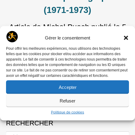
(1971-1973)
Article de Michel Puech
publié le
5
octobre 2014
Gérer le consentement
Agences de jadis
Pour offrir les meilleures expériences, nous utilisons des technologies
telles que les cookies pour stocker et/ou accéder aux informations des
Manifeste
appareils. Le fait de consentir à ces technologies nous permettra de traiter
des données telles que le comportement de navigation ou les ID uniques
Agence de presse Fotolib
sur ce site. Le fait de ne pas consentir ou de retirer son consentement peut
avoir un effet négatif sur certaines caractéristiques et fonctions.
Accepter
Article de la rédaction
publié le
1
novembre 1973
Refuser
Politique de cookies
RECHERCHER
Rechercher :