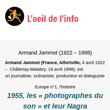
Menu
Skip
to
Armand Jammot (1922 – 1998)
content
Armand Jammot (France, Alfortville,
4 avril 1922
–
Châtenay-Malabry,
19 avril 1998)
, est
un
journaliste
,
scénariste
,
producteur
et
dialoguiste
Europe n°1, l'histoire
1955, les « photographes du
son » et leur Nagra