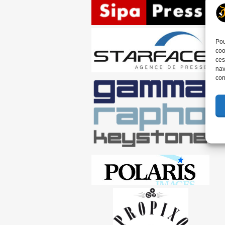
Pou
coo
ces
nav
con