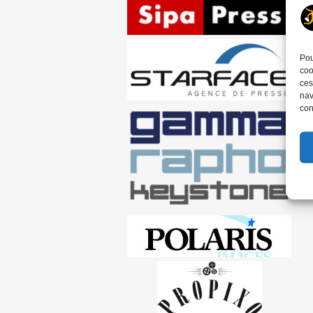
Pou
coo
ces
nav
con