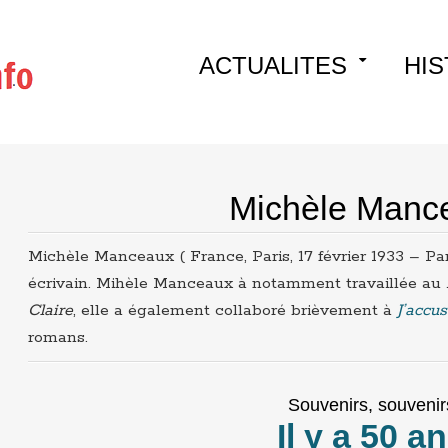
Skip
ACTUALITES
HIS
to
content
Michèle Manc
Michèle Manceaux ( France, Paris, 17 février 1933 – Paris
écrivain. Mihèle Manceaux à notamment travaillée au
Claire
, elle a également collaboré brièvement à
J’accu
romans.
Souvenirs, souvenir
Il y a 50 a