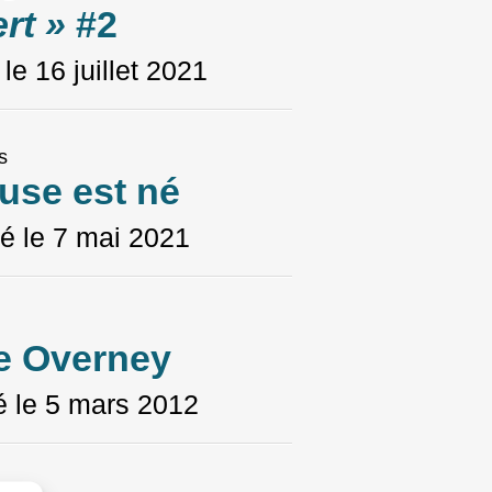
rt »
#2
 le
16 juillet 2021
s
cuse est né
é le
7 mai 2021
re Overney
é le
5 mars 2012