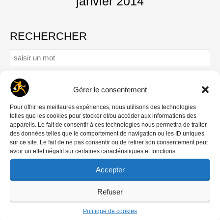
janvier 2014
RECHERCHER
Rechercher :
Gérer le consentement
Se connecter
Pour offrir les meilleures expériences, nous utilisons des technologies
Mot de passe oublié ?
telles que les cookies pour stocker et/ou accéder aux informations des
appareils. Le fait de consentir à ces technologies nous permettra de traiter
Créer un compte
des données telles que le comportement de navigation ou les ID uniques
Comment contribuer
sur ce site. Le fait de ne pas consentir ou de retirer son consentement peut
avoir un effet négatif sur certaines caractéristiques et fonctions.
Nous écrire
‘DREDI LETTRE HEBDO
Accepter
Refuser
Politique de cookies