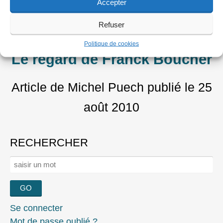
mars 2012
Accepter
Festivals
Refuser
Promenades de Vendôme
Politique de cookies
Le regard de Franck Boucher
Article de Michel Puech
publié le
25
août 2010
RECHERCHER
Rechercher :
Se connecter
Mot de passe oublié ?