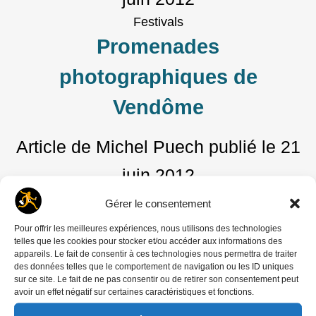
Festivals
Promenades
photographiques de
Vendôme
Article de Michel Puech
publié le
21
juin 2012
Festivals
Gérer le consentement
Vendôme: le festival menacé
Pour offrir les meilleures expériences, nous utilisons des technologies
telles que les cookies pour stocker et/ou accéder aux informations des
se bat !
appareils. Le fait de consentir à ces technologies nous permettra de traiter
des données telles que le comportement de navigation ou les ID uniques
sur ce site. Le fait de ne pas consentir ou de retirer son consentement peut
Article de Michel Puech
publié le
7
avoir un effet négatif sur certaines caractéristiques et fonctions.