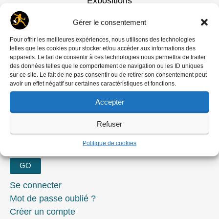
Expositions
Regards photographiques au
Gérer le consentement
féminin
Pour offrir les meilleures expériences, nous utilisons des technologies
telles que les cookies pour stocker et/ou accéder aux informations des
appareils. Le fait de consentir à ces technologies nous permettra de traiter
Article de Alain Mingam
publié le
11
des données telles que le comportement de navigation ou les ID uniques
sur ce site. Le fait de ne pas consentir ou de retirer son consentement peut
mars 2015
avoir un effet négatif sur certaines caractéristiques et fonctions.
Accepter
RECHERCHER
Refuser
Rechercher :
Politique de cookies
Se connecter
Mot de passe oublié ?
Créer un compte