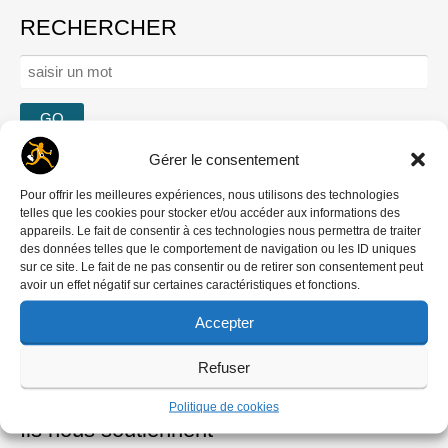
RECHERCHER
Rechercher :
Se connecter
Gérer le consentement
Mot de passe oublié ?
Pour offrir les meilleures expériences, nous utilisons des technologies
Créer un compte
telles que les cookies pour stocker et/ou accéder aux informations des
appareils. Le fait de consentir à ces technologies nous permettra de traiter
Comment contribuer
des données telles que le comportement de navigation ou les ID uniques
Nous écrire
sur ce site. Le fait de ne pas consentir ou de retirer son consentement peut
avoir un effet négatif sur certaines caractéristiques et fonctions.
‘DREDI LETTRE HEBDO
Accepter
Refuser
Politique de cookies
Ils nous soutiennent