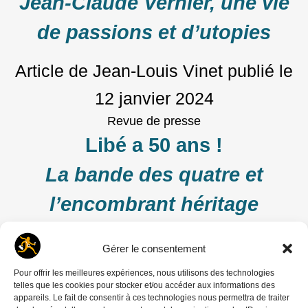
Jean-Claude Vernier, une vie
de passions et d’utopies
Article de Jean-Louis Vinet
publié le
12 janvier 2024
Revue de presse
Libé a 50 ans !
La bande des quatre et
l’encombrant héritage
Article de Michel Puech
publié le
28
Gérer le consentement
avril 2023
Pour offrir les meilleures expériences, nous utilisons des technologies
telles que les cookies pour stocker et/ou accéder aux informations des
Films
appareils. Le fait de consentir à ces technologies nous permettra de traiter