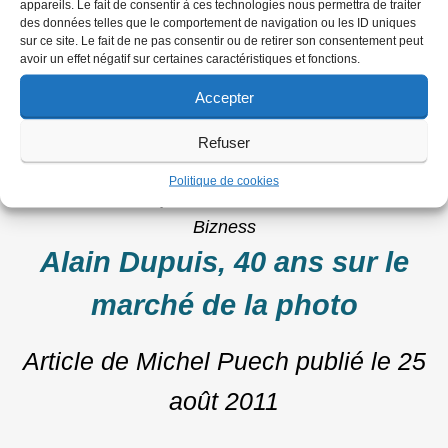
appareils. Le fait de consentir à ces technologies nous permettra de traiter
ACTUALITES
des données telles que le comportement de navigation ou les ID uniques
sur ce site. Le fait de ne pas consentir ou de retirer son consentement peut
Alain Dupuis, memories of a
avoir un effet négatif sur certaines caractéristiques et fonctions.
mythical salesman
Accepter
Refuser
Article de Michel Puech
publié le
5
Politique de cookies
septembre 2011
Bizness
Alain Dupuis, 40 ans sur le
marché de la photo
Article de Michel Puech
publié le
25
août 2011