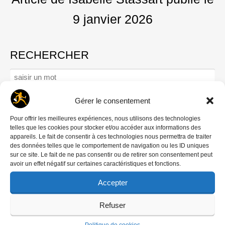
9 janvier 2026
RECHERCHER
Rechercher :
Gérer le consentement
Pour offrir les meilleures expériences, nous utilisons des technologies
Se connecter
telles que les cookies pour stocker et/ou accéder aux informations des
Mot de passe oublié ?
appareils. Le fait de consentir à ces technologies nous permettra de traiter
des données telles que le comportement de navigation ou les ID uniques
Créer un compte
sur ce site. Le fait de ne pas consentir ou de retirer son consentement peut
Comment contribuer
avoir un effet négatif sur certaines caractéristiques et fonctions.
Nous écrire
Accepter
‘DREDI LETTRE HEBDO
Refuser
Politique de cookies