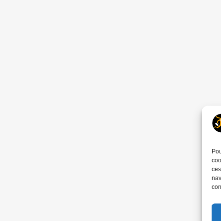
Pou
coo
ces
nav
con