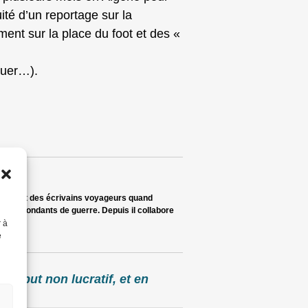
ité d’un reportage sur la
ent sur la place du foot et des «
ouer…).
rters et des écrivains voyageurs quand
correspondants de guerre. Depuis il collabore
r à
e
 à but non lucratif, et en