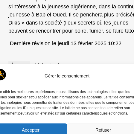
s’intéresser à la jeunesse algérienne, dans la continu
jeunesse à Bab el Oued. Il se penchera plus précisém
Dikis » dans la société (lieux secrets où les jeunes
peuvent se rencontrer pour boire, fumer, se faire tat
Dernière révision le jeudi 13 février 2025 10:22
À propos
Articles récents
Gérer le consentement
Michel Puech Et Jean-Louis Vinet
Jean-Louis Vinet
a créé WGR, la radio des grands repo
r offrir les meilleures expériences, nous utilisons des technologies telles que les
Michel Puech
, le rencontre à Bayeux lors du prix des 
kies pour stocker et/ou accéder aux informations des appareils. Le fait de consenti
pour éditer de nombreux podcasts.
 technologies nous permettra de traiter des données telles que le comportement d
igation ou les ID uniques sur ce site. Le fait de ne pas consentir ou de retirer son
sentement peut avoir un effet négatif sur certaines caractéristiques et fonctions.
Soutener un autre modèle de média : indépendant,
accès libre. Faire un don !
Accepter
Refuser