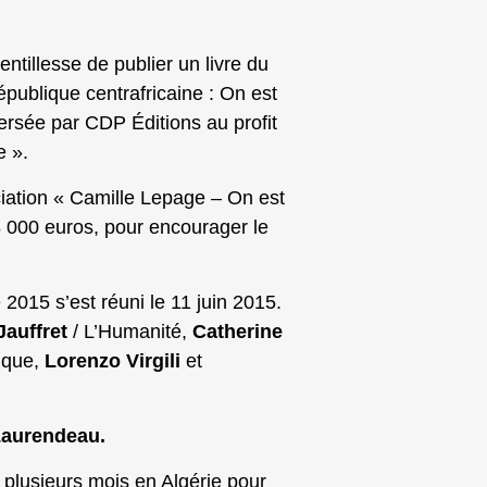
ou
diminuer
ntillesse de publier un livre du
le
épublique centrafricaine : On est
volume.
versée par CDP Éditions au profit
e ».
ciation « Camille Lepage – On est
8 000 euros, pour encourager le
 2015 s’est réuni le 11 juin 2015.
Jauffret
/ L’Humanité,
Catherine
ique,
Lorenzo Virgili
et
 Laurendeau.
plusieurs mois en Algérie pour