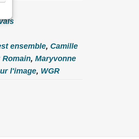
vals
est ensemble
,
Camille
u Romain
,
Maryvonne
ur l'image
,
WGR