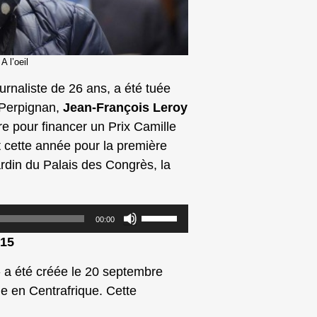
 l’oeil
urnaliste de 26 ans, a été tuée
 Perpignan,
Jean-François Leroy
dre pour financer un Prix Camille
 cette année pour la première
ardin du Palais des Congrès, la
Utilisez
00:00
les
015
flèches
haut/bas
 a été créée le 20 septembre
pour
e en Centrafrique. Cette
augmenter