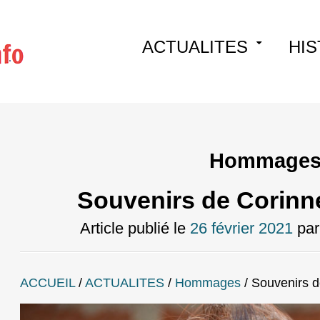
Skip
ACTUALITES
HIS
to
content
Hommage
Souvenirs de Corin
Article publié le
26 février 2021
pa
ACCUEIL
/
ACTUALITES
/
Hommages
/
Souvenirs 