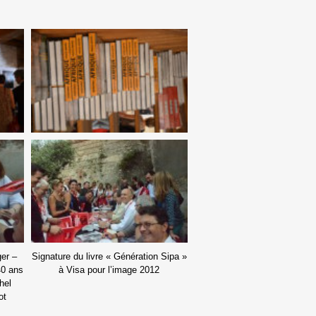
ger –
Signature du livre « Génération Sipa »
40 ans
à Visa pour l’image 2012
hel
ot