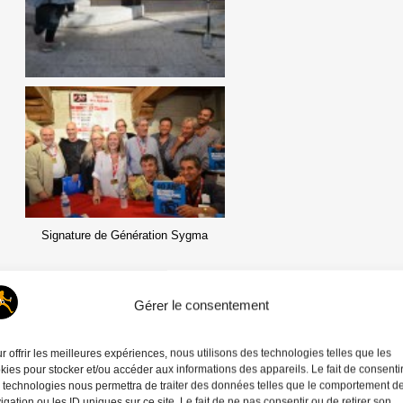
Signature de Génération Sygma
Dernière révision le mardi 26 mars 2024 5:51
Gérer le consentement
À propos
Articles récents
r offrir les meilleures expériences, nous utilisons des technologies telles que les
kies pour stocker et/ou accéder aux informations des appareils. Le fait de consenti
Geneviève Delalot
 technologies nous permettra de traiter des données telles que le comportement d
igation ou les ID uniques sur ce site. Le fait de ne pas consentir ou de retirer son