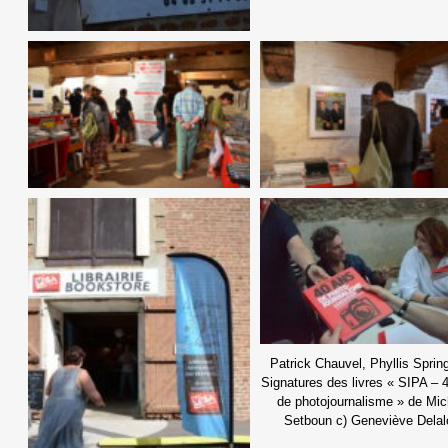
Patrick Chauvel, Phyllis Sprin
Signatures des livres « SIPA – 
de photojournalisme » de Mic
Setboun c) Geneviève Delal