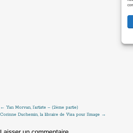
con
←
Yan Morvan, l’artiste – (2ème partie)
Post
Corinne Duchemin, la libraire de Visa pour l’image
→
navigation
Laisser un commentaire