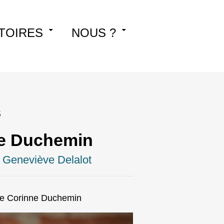
TOIRES
NOUS ?
s
ne Duchemin
r
Geneviève Delalot
de Corinne Duchemin