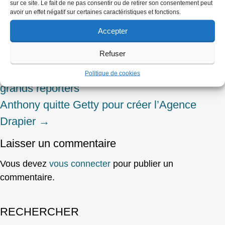
sur ce site. Le fait de ne pas consentir ou de retirer son consentement peut
avoir un effet négatif sur certaines caractéristiques et fonctions.
Canovas Alvaro
,
Emilie Blachère
,
Accepter
Paris Match
Refuser
←
Emmanuel Razavi confesse ses amis
Post
Politique de cookies
grands reporters
navigation
Anthony quitte Getty pour créer l’Agence
Drapier
→
Laisser un commentaire
Vous devez
vous connecter
pour publier un
commentaire.
RECHERCHER