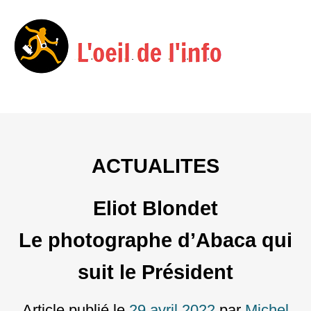
Menu
Skip
to
content
ACTUALITES
Eliot Blondet
Le photographe d’Abaca qui
suit le Président
Article publié le
29 avril 2022
par
Michel