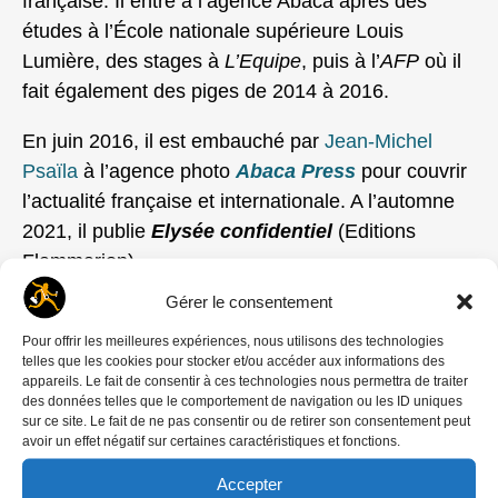
française. Il entre à l’agence Abaca après des
études à l’École nationale supérieure Louis
Lumière, des stages à
L’Equipe
, puis à l’
AFP
où il
fait également des piges de 2014 à 2016.
En juin 2016, il est embauché par
Jean-Michel
Psaïla
à l’agence photo
Abaca Press
pour couvrir
l’actualité française et internationale. A l’automne
2021, il publie
Elysée confidentiel
(Editions
Flammarion).
Gérer le consentement
Quand Emmanuel Macron devient candidat à la
Présidence de la République, on est en 2017,
Eliot
Pour offrir les meilleures expériences, nous utilisons des technologies
telles que les cookies pour stocker et/ou accéder aux informations des
Blondet
a 21 ans et débute un travail de suivi
appareils. Le fait de consentir à ces technologies nous permettra de traiter
permanent. Comme
Jean-Claude Coutausse
pour
des données telles que le comportement de navigation ou les ID uniques
sur ce site. Le fait de ne pas consentir ou de retirer son consentement peut
Le Monde
ou
Ludovic Marin
pour l’
AFP
, sa vie est
avoir un effet négatif sur certaines caractéristiques et fonctions.
rythmée par l’agenda du « PR », puis du candidat.
Accepter
En 2022, la campagne électorale d’Emmanuel