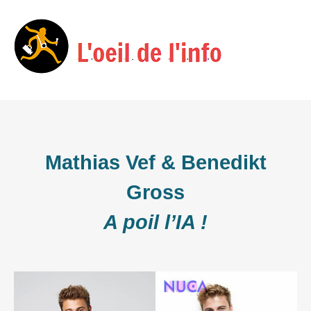
Skip
Menu
to
content
Mathias Vef & Benedikt
Gross
A poil l’IA !