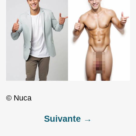
© Nuca
Post
Suivante →