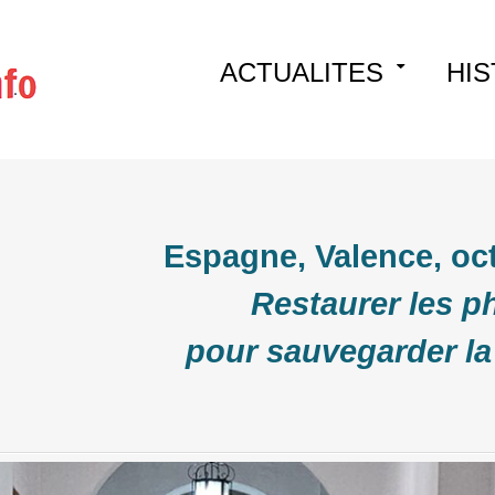
Skip
ACTUALITES
HIS
to
content
Espagne, Valence, oc
Restaurer les p
pour sauvegarder l