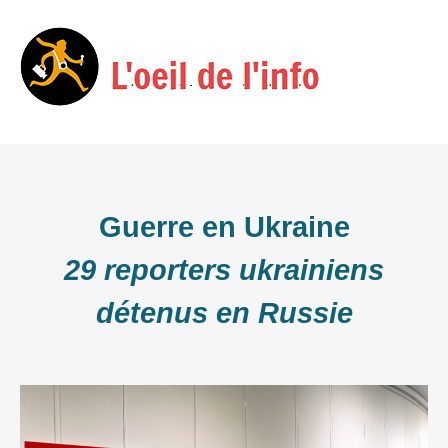
Skip
Menu
to
content
Guerre en Ukraine
29 reporters ukrainiens
détenus en Russie