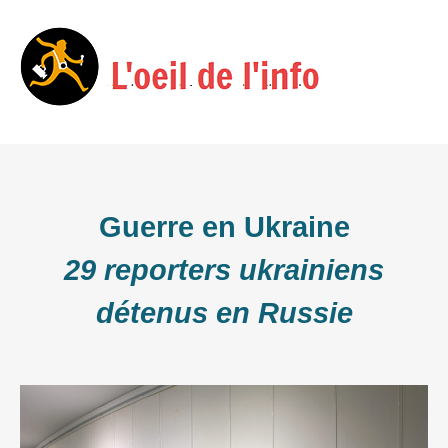
Skip
Menu
to
content
Guerre en Ukraine
29 reporters ukrainiens
détenus en Russie