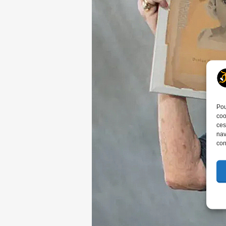
Pou
coo
ces
nav
con