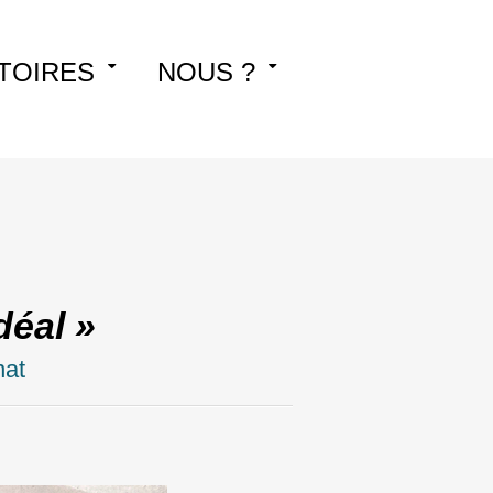
TOIRES
NOUS ?
déal »
nat