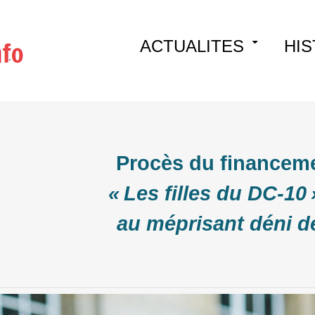
Skip
ACTUALITES
HIS
to
content
Procès du financeme
« Les filles du DC‑10 
au méprisant déni d