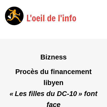
Menu
Skip
to
content
Bizness
Procès du financement
libyen
« Les filles du DC‑10 » font
face