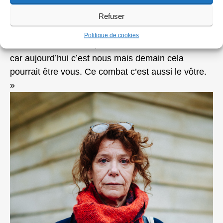
Refuser
Yohanna Brette, 38 ans fille de Martine Brette,
âgée de 38 ans le 19 septembre 1989. « Yohanna
Politique de cookies
fille de Martine Brette, hôtesse de l’air. Je me bats
car aujourd’hui c’est nous mais demain cela
pourrait être vous. Ce combat c’est aussi le vôtre.
»