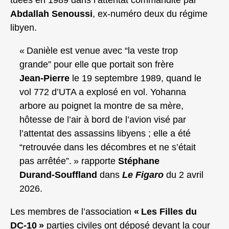
tuées en 1989 dans l’attentat commandité par
Abdallah Senoussi
, ex‑numéro deux du régime
libyen.
« Danièle est venue avec “la veste trop
grande” pour elle que portait son frère
Jean‑Pierre
le 19 septembre 1989, quand le
vol 772 d’UTA a explosé en vol. Yohanna
arbore au poignet la montre de sa mère,
hôtesse de l’air à bord de l’avion visé par
l’attentat des assassins libyens ; elle a été
“retrouvée dans les décombres et ne s’était
pas arrêtée”. » rapporte
Stéphane
Durand‑Souffland
dans
Le Figaro
du 2 avril
2026.
Les membres de l’association
« Les Filles du
DC‑10 »
parties civiles ont déposé devant la cour