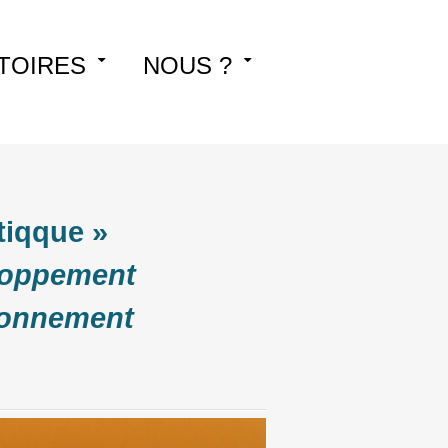
TOIRES
NOUS ?
tiqque »
eloppement
ironnement