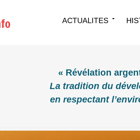
Skip
ACTUALITES
HIS
to
content
« Révélation argen
La tradition du dév
en respectant l’env