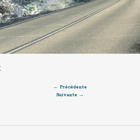
t
← Précédente
Suivante →