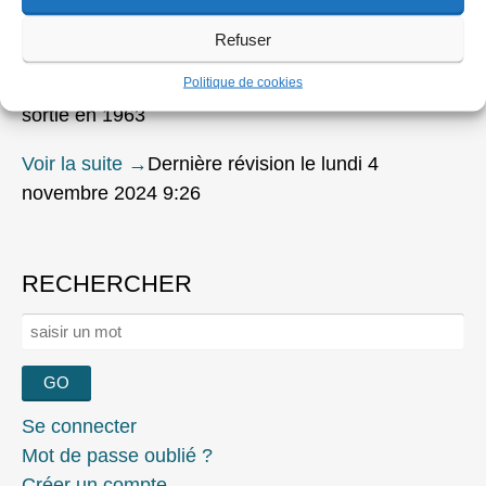
Refuser
Politique de cookies
« Un monde fou, fou, fou » de Stanley Kramer,
sortie en 1963
Voir la suite
→
Dernière révision le lundi 4
novembre 2024 9:26
RECHERCHER
Rechercher :
Se connecter
Mot de passe oublié ?
Créer un compte