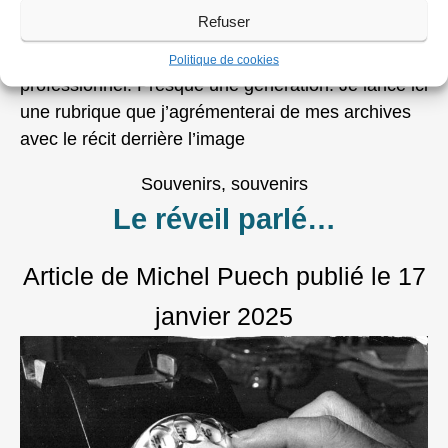
Refuser
Voilà, cela fait 20 ans que je suis photographe
Politique de cookies
professionnel. Presque une génération. Je lance ici
une rubrique que j’agrémenterai de mes archives
avec le récit derrière l’image
Souvenirs, souvenirs
Le réveil parlé…
Article de Michel Puech
publié le
17
janvier 2025