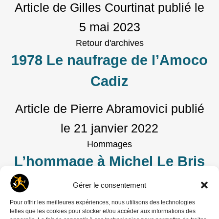
Article de Gilles Courtinat
publié le
5 mai 2023
Retour d'archives
1978 Le naufrage de l’Amoco
Cadiz
Article de Pierre Abramovici
publié
le
21 janvier 2022
Hommages
L’hommage à Michel Le Bris
Gérer le consentement
Article de Alain Mingam
publié le
30
Pour offrir les meilleures expériences, nous utilisons des technologies
janvier 2021
telles que les cookies pour stocker et/ou accéder aux informations des