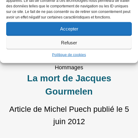
appareils. Le fait de consentir à ces technologies nous permettra de traiter
Bizness
des données telles que le comportement de navigation ou les ID uniques
sur ce site. Le fait de ne pas consentir ou de retirer son consentement peut
CORONAVIRUS
avoir un effet négatif sur certaines caractéristiques et fonctions.
Morlaix confiné, mords les !
Accepter
Refuser
Article de Alain Mingam
publié le
21
Politique de cookies
avril 2020
Hommages
La mort de Jacques
Gourmelen
Article de Michel Puech
publié le
5
juin 2012