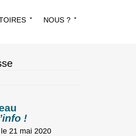
TOIRES
NOUS ?
sse
reau
info !
 le
21 mai 2020