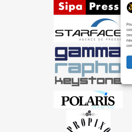
Pou
coo
ces
nav
con