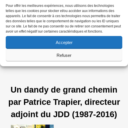
rêve éveillé de tout claquer l’espace d’une
Pour offrir les meilleures expériences, nous utilisons des technologies
telles que les cookies pour stocker et/ou accéder aux informations des
nuit, pour la beauté du coup.
appareils. Le fait de consentir à ces technologies nous permettra de traiter
des données telles que le comportement de navigation ou les ID uniques
Longtemps, Philippe Jarreau ne s’est pas
sur ce site. Le fait de ne pas consentir ou de retirer son consentement peut
avoir un effet négatif sur certaines caractéristiques et fonctions.
couché de bonne heure. Sa disparition, qui
n’en est pas une, fait de lui un peu plus encore
Accepter
et pour toujours quelqu’un d’autre.
Refuser
Olivier Margot
Un dandy de grand chemin
par Patrice Trapier, directeur
adjoint du JDD (1987-2016)