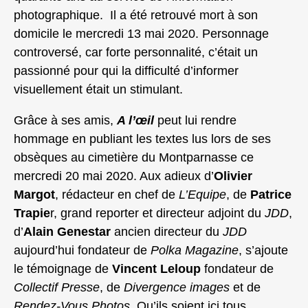
photographique. Il a été retrouvé mort à son
domicile le mercredi 13 mai 2020. Personnage
controversé, car forte personnalité, c’était un
passionné pour qui la difficulté d’informer
visuellement était un stimulant.
Grâce à ses amis,
A l’œil
peut lui rendre
hommage en publiant les textes lus lors de ses
obsèques au cimetière du Montparnasse ce
mercredi 20 mai 2020. Aux adieux d’
Olivier
Margot
, rédacteur en chef de
L’Equipe
, de
Patrice
Trapie
r, grand reporter et directeur adjoint du
JDD
,
d’
Alain Genestar
ancien directeur du
JDD
aujourd’hui fondateur de
Polka Magazine
, s’ajoute
le témoignage de
Vincent Leloup
fondateur de
Collectif Presse
, de
Divergence images
et de
Rendez-Vous Photos.
Qu’ils soient ici tous