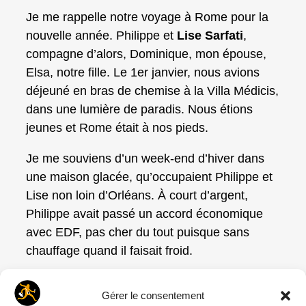
Je me rappelle notre voyage à Rome pour la
nouvelle année. Philippe et
Lise Sarfati
,
compagne d’alors, Dominique, mon épouse,
Elsa, notre fille. Le 1er janvier, nous avions
déjeuné en bras de chemise à la Villa Médicis,
dans une lumière de paradis. Nous étions
jeunes et Rome était à nos pieds.
Je me souviens d’un week-end d’hiver dans
une maison glacée, qu’occupaient Philippe et
Lise non loin d’Orléans. À court d’argent,
Philippe avait passé un accord économique
avec EDF, pas cher du tout puisque sans
chauffage quand il faisait froid.
Son rapport à l’argent était extravagant, entre
Gérer le consentement
Arsène Lupin dont il avait la belle allure, et le