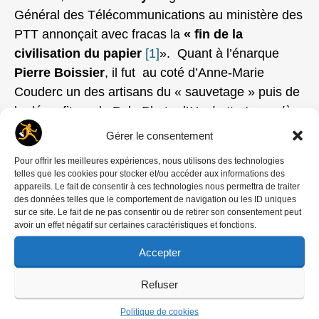
Général des Télécommunications au ministère des
PTT annonçait avec fracas la
« fin de la
civilisation du papier
[1]
». Quant à l’énarque
Pierre Boissier
, il fut au coté d’Anne-Marie
Couderc un des artisans du « sauvetage » puis de
la déconfiture du Pole Photo d’
Hachette-Lagardère
qui entraina la faillite du
Groupe Eyedea
(Gamma
Gérer le consentement
– Rapho – Keystone et une demi douzaine
Pour offrir les meilleures expériences, nous utilisons des technologies
d’autres agences photographiques).
telles que les cookies pour stocker et/ou accéder aux informations des
appareils. Le fait de consentir à ces technologies nous permettra de traiter
des données telles que le comportement de navigation ou les ID uniques
sur ce site. Le fait de ne pas consentir ou de retirer son consentement peut
avoir un effet négatif sur certaines caractéristiques et fonctions.
Accepter
Refuser
Politique de cookies