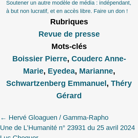
Soutener un autre modèle de média : indépendant,
à but non lucratif, et en accès libre. Faire un don !
Rubriques
Revue de presse
Mots-clés
Boissier Pierre
,
Couderc Anne-
Marie
,
Eyedea
,
Marianne
,
Schwartzenberg Emmanuel
,
Théry
Gérard
←
Hervé Gloaguen / Gamma-Rapho
Post
Une de L’Humanité n° 23931 du 25 avril 2024
navigation
Luc Choquer