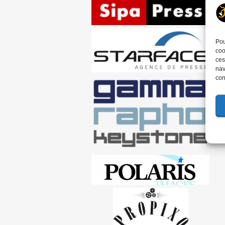
Pou
coo
ces
nav
con