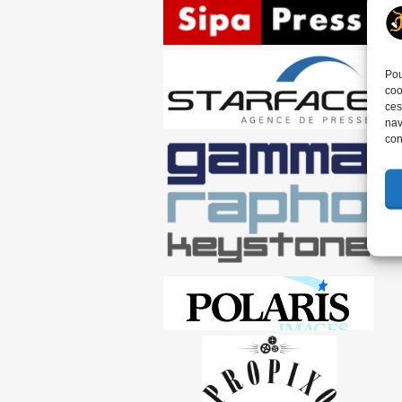
Pou
coo
ces
nav
con