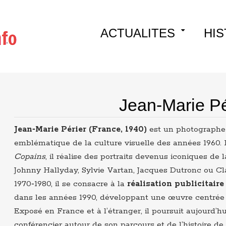
Skip
ACTUALITES
HIS
to
content
Jean-Marie Pé
Jean‑Marie Périer (France, 1940)
est un photographe e
emblématique de la culture visuelle des années 1960
Copains
, il réalise des portraits devenus iconiques de
Johnny Hallyday, Sylvie Vartan, Jacques Dutronc ou C
1970‑1980, il se consacre à la
réalisation publicitaire
dans les années 1990, développant une œuvre centrée su
Exposé en France et à l’étranger, il poursuit aujourd’hu
conférencier autour de son parcours et de l’histoire de