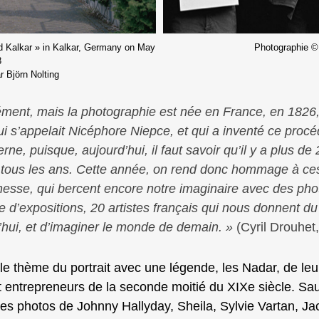
 Kalkar » in Kalkar, Germany on May
Photographie ©
3
 Björn Nolting
ment, mais la photographie est née en France, en 1826, d
i s’appelait Nicéphore Niepce, et qui a inventé ce procé
e, puisque, aujourd’hui, il faut savoir qu’il y a plus de
, tous les ans. Cette année, on rend donc hommage à ces
unesse, qui bercent encore notre imaginaire avec des ph
 d’expositions, 20 artistes français qui nous donnent du
d’hui, et d’imaginer le monde de demain.
»
(Cyril Drouhet,
 thème du portrait avec une légende, les Nadar, de leur
et entrepreneurs de la seconde moitié du XIXe siècle. Sa
es photos de Johnny Hallyday, Sheila, Sylvie Vartan, J