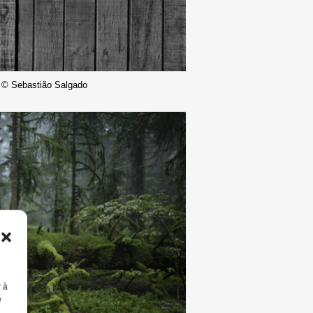
 © Sebastião Salgado
r à
e