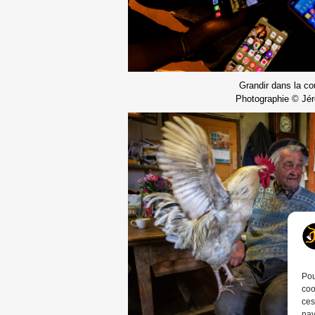
Grandir dans la co
Photographie © Jé
Pou
coo
ces
nav