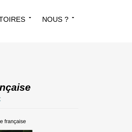
TOIRES
NOUS ?
ançaise
t
e française