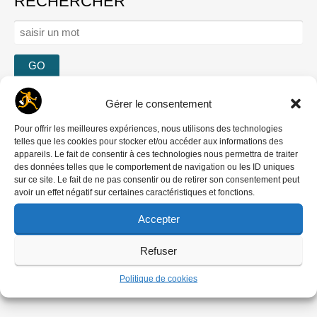
RECHERCHER
Rechercher :
Se connecter
Gérer le consentement
Mot de passe oublié ?
Pour offrir les meilleures expériences, nous utilisons des technologies
Créer un compte
telles que les cookies pour stocker et/ou accéder aux informations des
Comment contribuer
appareils. Le fait de consentir à ces technologies nous permettra de traiter
des données telles que le comportement de navigation ou les ID uniques
Nous écrire
sur ce site. Le fait de ne pas consentir ou de retirer son consentement peut
‘DREDI LETTRE HEBDO
avoir un effet négatif sur certaines caractéristiques et fonctions.
Accepter
Refuser
Politique de cookies
Ils nous soutiennent