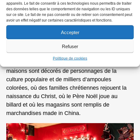
appareils. Le fait de consentir à ces technologies nous permettra de traiter
des données telles que le comportement de navigation ou les ID uniques
sur ce site. Le fait de ne pas consentir ou de retirer son consentement peut
avoir un effet négatif sur certaines caractéristiques et fonctions.
© Jesse Rieser
Accepter
C’est un Noël où des soldats en mousse sculptée
gardent le Père Noël sur le parking d’une église,
Refuser
où des milliers de personnes déguisées courent
Politique de cookies
pour une collecte de fonds, où les garages et les
maisons sont décorés de personnages de la
culture populaire et de milliers d’ampoules
colorées, où des familles chrétiennes rejouent la
naissance du Christ, où le Père Noël joue au
billard et où les magasins sont remplis de
marchandises made in China.