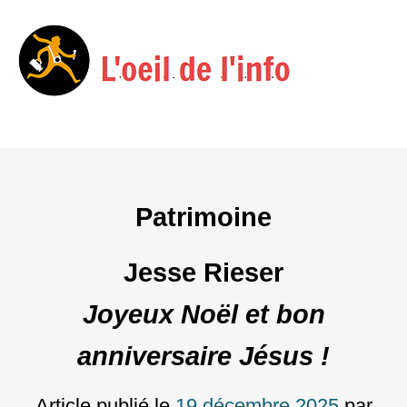
Menu
Skip
to
content
Patrimoine
Jesse Rieser
Joyeux Noël et bon
anniversaire Jésus !
Article publié le
19 décembre 2025
par