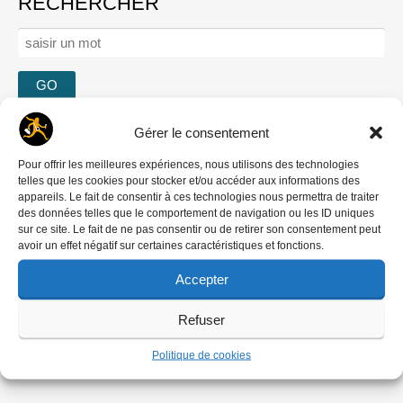
RECHERCHER
Rechercher :
Se connecter
Gérer le consentement
Mot de passe oublié ?
Pour offrir les meilleures expériences, nous utilisons des technologies
Créer un compte
telles que les cookies pour stocker et/ou accéder aux informations des
Comment contribuer
appareils. Le fait de consentir à ces technologies nous permettra de traiter
des données telles que le comportement de navigation ou les ID uniques
Nous écrire
sur ce site. Le fait de ne pas consentir ou de retirer son consentement peut
‘DREDI LETTRE HEBDO
avoir un effet négatif sur certaines caractéristiques et fonctions.
Accepter
Refuser
Politique de cookies
Ils nous soutiennent