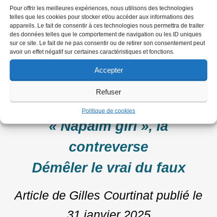
« The Stringer »
Pour offrir les meilleures expériences, nous utilisons des technologies
telles que les cookies pour stocker et/ou accéder aux informations des
L’incompréhensible faute de
appareils. Le fait de consentir à ces technologies nous permettra de traiter
des données telles que le comportement de navigation ou les ID uniques
la Fondation VII
sur ce site. Le fait de ne pas consentir ou de retirer son consentement peut
avoir un effet négatif sur certaines caractéristiques et fonctions.
Accepter
Article de Michel Puech
publié le
31
janvier 2025
Refuser
Débats
Politique de cookies
« Napalm girl », la
contreverse
Démêler le vrai du faux
Article de Gilles Courtinat
publié le
31 janvier 2025