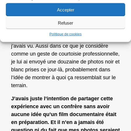
qu’il a dit.
Accepter
Mais retournons à mon échange avec Gary
Knight une cinquantaine d’années après ce
Refuser
jour à Trang Bang. De ce que j’avais compris,
Politique de cookies
il voulait connaître ce que je savais, ce que
j’avais vu. Aussi dans ce que je considère
comme un geste de courtoisie professionnelle,
je lui ai envoyé une douzaine de photos noir et
blanc prises ce jour-là, probablement dans
l’idée de montrer à quoi ça ressemblait sur le
terrain.
J’avais juste l’intention de partager cette
expérience avec un confrère sans avoir
aucune idée qu’un film documentaire était
en préparation. Et il n’en a jamais été
question ni du fait que mes photos seraient