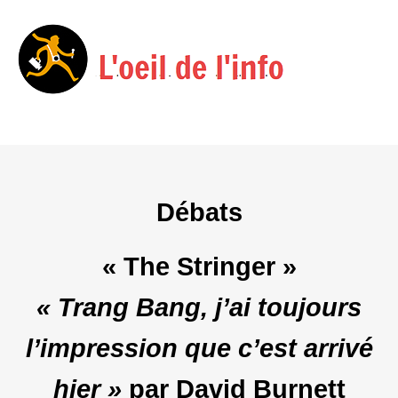
Menu
Skip
to
content
Débats
« The Stringer »
« Trang Bang, j’ai toujours
l’impression que c’est arrivé
hier »
par David Burnett