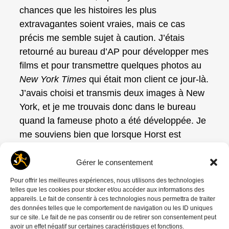
chances que les histoires les plus
extravagantes soient vraies, mais ce cas
précis me semble sujet à caution. J’étais
retourné au bureau d’AP pour développer mes
films et pour transmettre quelques photos au
New York Times
qui était mon client ce jour-là.
J’avais choisi et transmis deux images à New
York, et je me trouvais donc dans le bureau
quand la fameuse photo a été développée. Je
me souviens bien que lorsque Horst est
revenu de déjeuner et que la photo a été tirée
et transmise au monde entier, il a félicité Nick
Gérer le consentement
à sa manière si particulière, en disant avec
Pour offrir les meilleures expériences, nous utilisons des technologies
son accent inimitable :
« You did good job
telles que les cookies pour stocker et/ou accéder aux informations des
appareils. Le fait de consentir à ces technologies nous permettra de traiter
today Nick Ut »
(tu as fait du bon boulot
des données telles que le comportement de navigation ou les ID uniques
aujourd’hui Nick Ut). C’est mot pour mot ce
sur ce site. Le fait de ne pas consentir ou de retirer son consentement peut
avoir un effet négatif sur certaines caractéristiques et fonctions.